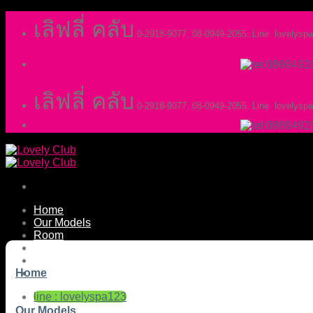
Skip
เลิฟลี่ คลับ
to
0-2918-9077, 08-0949-2055, Line: lovelysp
content
เลิฟลี่ คลับ
0-2918-9077, 08-0949-2055, Line: lovelysp
Home
Our Models
Room
News & Event
Service Rate
Contact Us
Home
line : lovelyspa123
Our Models