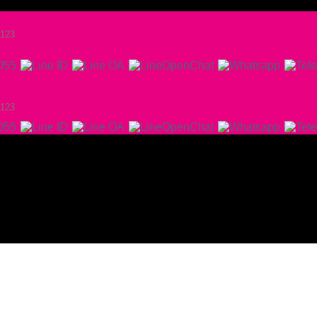
a123
a123