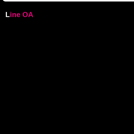
L
ine OA