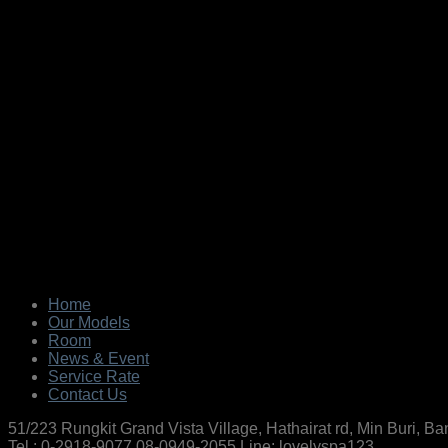
Home
Our Models
Room
News & Event
Service Rate
Contact Us
51/223 Rungkit Grand Vista Village, Hathairat rd, Min Buri, 
Tel : 0-2918-9077,08-0949-2055 Line: lovelyspa123