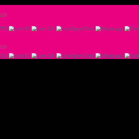
a123
a123