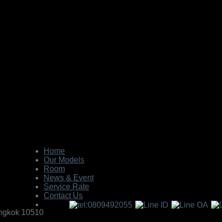
Home
Our Models
Room
News & Event
Service Rate
Contact Us
Bangkok 10510