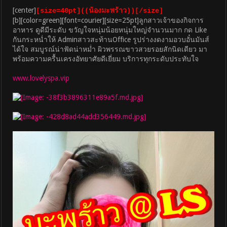
[center]
[size=40pt]((น้องมะพร้าว))[/size]
[b][color=green][font=courier][size=25pt]ลูกสาวเจ้าของกิจการ
อาหาร ดูดีมีระดับ ขวัญใจหนุ่มน้อยหนุ่มใหญ่จำนวนมาก กด Like
กันกระหน่ำให้ Adminสาวสะท้านOffice รูปร่างงดงามอวบอั๋นมันส์
ได้ใจ สมบูรณ์น่าฟัดน่าหม่ำ ผิวพรรณขาวสวยรอยสักนิดเดียว มา
พร้อมความครื้นเครงอัทยาศัยดีเยี่ยม บริการทุกระดับประทับใจ
www.lovelyspa.vip