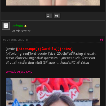
admin
Administrator
09-04-2025, 08:30 PM
#4
[center]
[size=40pt]((น้องฟาริน))[/size]
[b][color=green][font=courier][size=25pt]พริตตี้Racing สวยแน่น
น่ารัก เรือนร่างOriginalแท้ ลุคอวบอั๋น นุ่มนวลชวนชิม ผิวพรรณ
เนียนสไตล์เด็ก อัทยาศัยดี GFโดดเด่น เก็บแต้มFCไม่ใช่น้อย
www.lovelyspa.vip