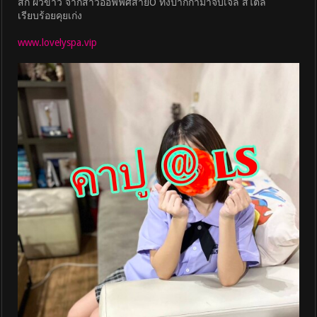
สัก ผิวขาว จากสาวออฟฟิศสายO ทิ้งปากกามาจับเจล สไตล์
เรียบร้อยคุยเก่ง
www.lovelyspa.vip