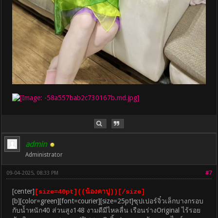
admin
Administrator
09-04-2025, 08:33 PM
#7
[center]
[size=40pt]((น้องคาปู))[/size]
[b][color=green][font=courier][size=25pt]ซุปเปอร์จิ๋วเล็กบางกรอบ
กับน้ำหนัก40 ส่วนสูง148 งามดีมีไหลลื่น เรือนร่างOriginal ไร้รอย