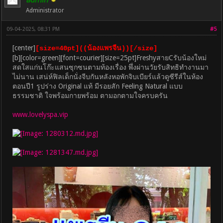
Administrator
09-04-2025, 08:31 PM
#5
[center]
[size=40pt]((น้องแพรจีน))[/size]
[b][color=green][font=courier][size=25pt]FreshyสายCรับน้องใหม่
สดใสแก่นโก๊ะแสนซุกซนตามท้องเรื่อง พึ่งผ่านวัยรับสิทธิทำงานมา
ไม่นาน เสน่ห์ฟิลเด็กนั่งจีบกันหลังหอพักจิบเบียร์แล้วดูซีรีส์ในห้อง
ตอนปี1 รูปร่าง Original แท้ มีรอยสัก Feeling Natural แบบ
ธรรมชาติ ใจพร้อมกายพร้อม ตามอกตามใจครบครัน
www.lovelyspa.vip