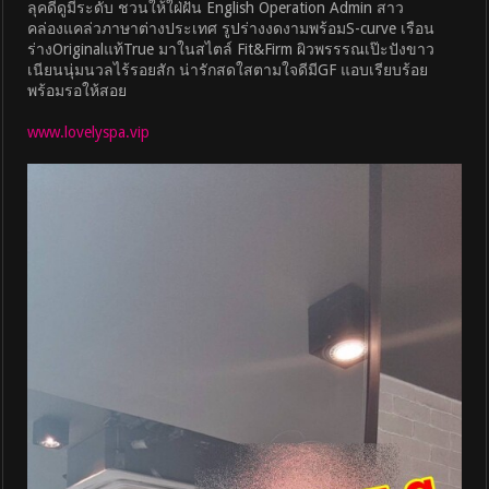
ลุคดีดูมีระดับ ชวนให้ใฝ่ฝัน English Operation Admin สาว
คล่องแคล่วภาษาต่างประเทศ รูปร่างงดงามพร้อมS-curve เรือน
ร่างOriginalแท้True มาในสไตล์ Fit&Firm ผิวพรรรณเป๊ะปังขาว
เนียนนุ่มนวลไร้รอยสัก น่ารักสดใสตามใจดีมีGF แอบเรียบร้อย
พร้อมรอให้สอย
www.lovelyspa.vip