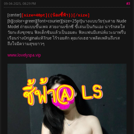
09-04-2025, 08:29 PM
#3
[center]
[size=40pt]((น้องชี้ฟ้า))[/size]
[b][color=green][font=courier][size=25pt]นางแบบวัยรุ่นสาย Nude
Model ถ่ายแบบขึ้นเพจ สวยงามเซ็กซี่ ขี้เล่นเป็นกันเอง น่ารักสดใส
วัยกะลังซุกซน ฟิลเด็กชิมแล้วเป็นอมตะ ฟิลแฟนมีเสน่ห์แวะมาพรึ่บ
เรือนร่างOriginalแท้True ไร้รอยสัก คุยเก่งเฮฮาเพลิดเพลินถึงรส
ถึงใจมีความสุขยาวๆ
www.lovelyspa.vip