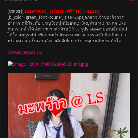
[center]
[size=40pt]((น้องมะพร้าว))[/size]
[b][color=green][font=courier][size=25pt]ลูกสาวเจ้าของกิจการ
อาหาร ดูดีมีระดับ ขวัญใจหนุ่มน้อยหนุ่มใหญ่จำนวนมาก กด Like
กันกระหน่ำให้ Adminสาวสะท้านOffice รูปร่างงดงามอวบอั๋นมันส์
ได้ใจ สมบูรณ์น่าฟัดน่าหม่ำ ผิวพรรณขาวสวยรอยสักนิดเดียว มา
พร้อมความครื้นเครงอัทยาศัยดีเยี่ยม บริการทุกระดับประทับใจ
www.lovelyspa.vip