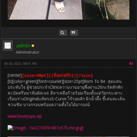
admin
Administrator
09-02-2025, 08:41 PM
#3
[center]
[size=40pt]((น้องรอรัก))[/size]
[b][color=green][font=courier][size=25pt]Born To Be สุดแสน
ประทับใจ ผู้ช่วยประจำClinicความงามอายุพึ่งผ่าน20กะรัตสักพัก
สะบัดครีมมาสัมผัสเจล ลีลาเหลือร้ายร้อยเรียงตั้งแต่วัยกระเตาะ
เรือนร่างOriginalแท้ทรงS-Curve ไร้รอยสัก ผิวน้ำผึ้ง ขี้เล่นทะเล้น
ชวนชิม บางกรอบพร้อมความตั้งใจได้อารมณ์
www.lovelyspa.vip