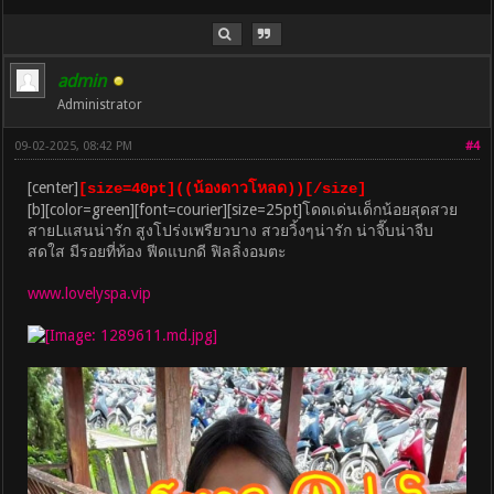
admin
Administrator
09-02-2025, 08:42 PM
#4
[center]
[size=40pt]((น้องดาวโหลด))[/size]
[b][color=green][font=courier][size=25pt]โดดเด่นเด็กน้อยสุดสวย
สายLแสนน่ารัก สูงโปร่งเพรียวบาง สวยวิ้งๆน่ารัก น่าจี๊บน่าจีบ
สดใส มีรอยที่ท้อง ฟีดแบกดี ฟิลลิ่งอมตะ
www.lovelyspa.vip