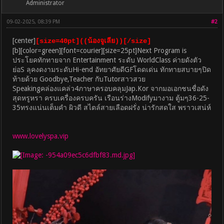
Administrator
09-02-2025, 08:39 PM
#2
[center]
[size=40pt]((น้องจูเลีย))[/size]
[b][color=green][font=courier][size=25pt]Next Program is
ประโยคทักทายจาก Entertainment ระดับ WorldClass ค่ายดังตัว
ย่อS ลุคงดงามระดับHi-end อัทยาศัยดีGFโดดเด่น ทักทายสบายๆปิด
ท้ายด้วย Goodbye,Teacher กับTutorสาวสวย
Speakingคล่องแคล่ว4ภาษาครอบคลุมJap.Kor จากมอเอกชนชื่อดัง
สุดหรูหรา ครบเครื่องครบครัน เรือนร่างModifyมางาม ตู้มๆ36-25-
35ทรงแน่นเต็มคำ ผิวดี สไตล์สายเลือดฝรั่ง น่ารักสดใส พราวเสน่ห์
www.lovelyspa.vip