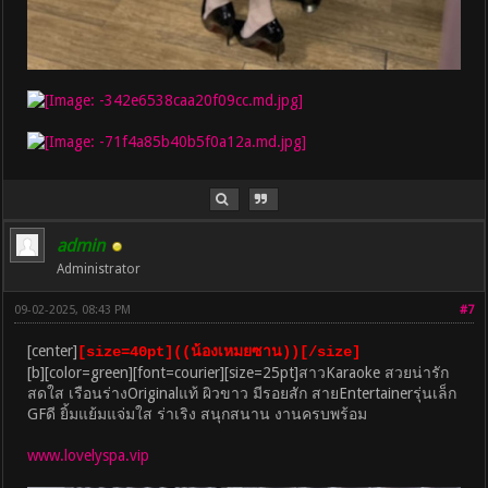
admin
Administrator
09-02-2025, 08:43 PM
#7
[center]
[size=40pt]((น้องเหมยซาน))[/size]
[b][color=green][font=courier][size=25pt]สาวKaraoke สวยน่ารัก
สดใส เรือนร่างOriginalแท้ ผิวขาว มีรอยสัก สายEntertainerรุ่นเล็ก
GFดี ยิ้มแย้มแจ่มใส ร่าเริง สนุกสนาน งานครบพร้อม
www.lovelyspa.vip