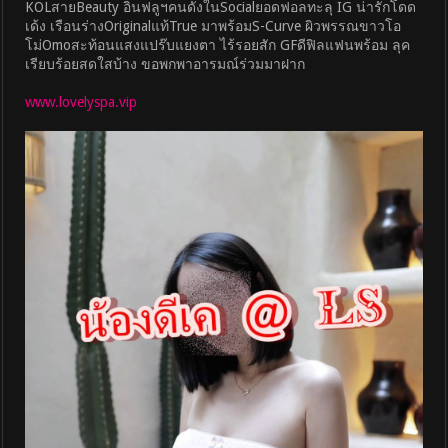
KOLสายBeauty อินฟลูฯคนดังในSocialยอดฟอลทะลุ IG น่ารักโดด
เด้ง เรือนร่างOriginalแท้True มาพร้อมS-Curve ผิวพรรณขาวโอ
โม่Omoสะท้อนแสงแปร๊บแยงตา ไร้รอยสัก GFดีฟิลแฟนพร้อม ลุค
เรียบร้อยสดใสบ้าง ขอพกพาอารมณ์ร่วมมาฝาก
www.lovelyspa.vip