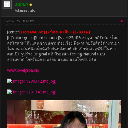
admin
Administrator
09-02-2025, 08:42 PM
#5
[center]
[size=40pt]((น้องแพรจีน))[/size]
[b][color=green][font=courier][size=25pt]FreshyสายCรับน้องใหม่
สดใสแก่นโก๊ะแสนซุกซนตามท้องเรื่อง พึ่งผ่านวัยรับสิทธิทำงานมา
ไม่นาน เสน่ห์ฟิลเด็กนั่งจีบกันหลังหอพักจิบเบียร์แล้วดูซีรีส์ในห้อง
ตอนปี1 รูปร่าง Original แท้ มีรอยสัก Feeling Natural แบบ
ธรรมชาติ ใจพร้อมกายพร้อม ตามอกตามใจครบครัน
www.lovelyspa.vip