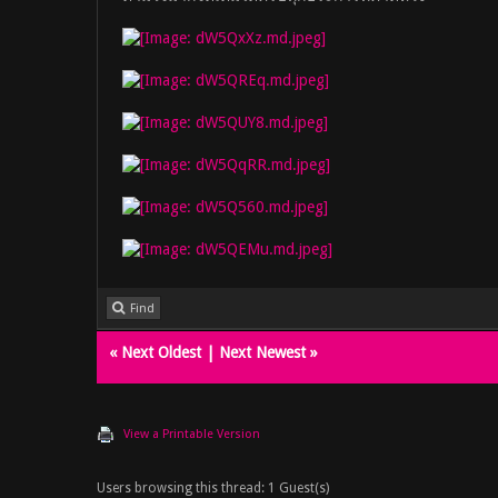
Find
«
Next Oldest
|
Next Newest
»
View a Printable Version
Users browsing this thread: 1 Guest(s)