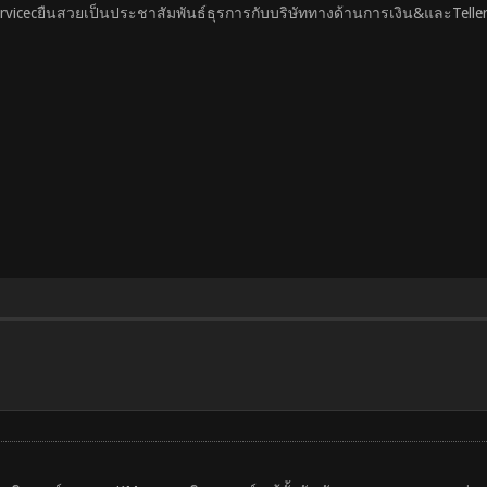
Servicecยืนสวยเป็นประชาสัมพันธ์ธุรการกับบริษัททางด้านการเงิน&และTell