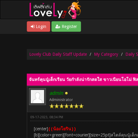
Login
Register
Lovely Club Daily Staff Update
My Category
Daily 
0 Vote(s) - 0 Average
1
2
3
4
5
จันทร์คุนนู๋เด็กเรียน วัยกำลังน่ารักสดใส ขาวเนียนโอโม่ ฟิ
admin
Administrator
09-17-2023, 08:34 PM
[center]
((น้องโยริน))
[b][color=green][font=courier][size=25pt]สไตล์คุนนู๋เ