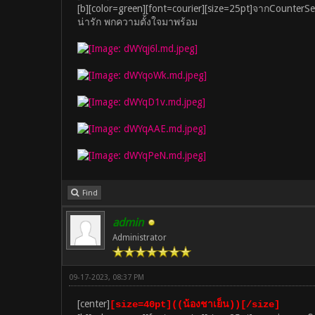
[b][color=green][font=courier][size=25pt]จากCounter
น่ารัก พกความตั้งใจมาพร้อม
Find
admin
Administrator
09-17-2023, 08:37 PM
[center]
[size=40pt]((น้องชาเย็น))[/size]