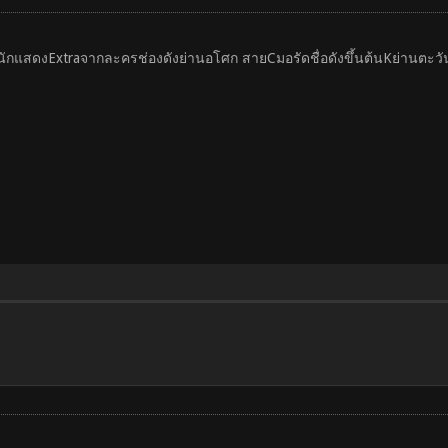
กับนักแสดงExtraจากละครช่องดังย่านอโศก สายCมอรัดชื่อดังขึ้นต้นKย่านตะ