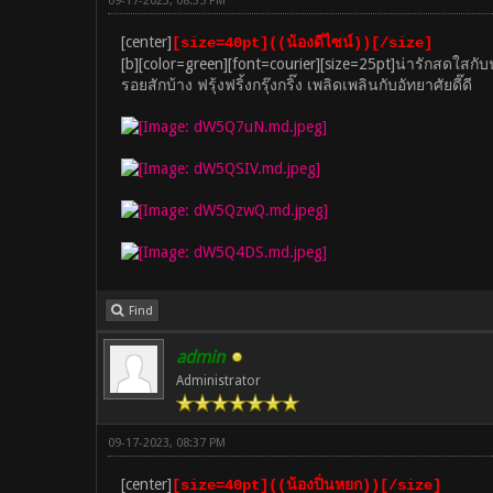
09-17-2023, 08:35 PM
[center]
[size=40pt]((น้องดีไซน์))[/size]
[b][color=green][font=courier][size=25pt]น่ารักสดใส
รอยสักบ้าง ฟรุ้งฟริ้งกรุ๊งกริ๊ง เพลิดเพลินกับอัทยาศัยดี๊ดี
Find
admin
Administrator
09-17-2023, 08:37 PM
[center]
[size=40pt]((น้องปิ่นหยก))[/size]