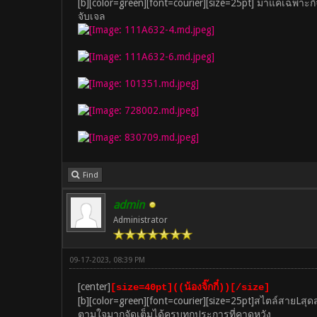
[b][color=green][font=courier][size=25pt] มาแค่เฉพา
จับเจล
Find
admin
Administrator
09-17-2023, 08:39 PM
[center]
[size=40pt]((น้องจิ๊กกี๋))[/size]
[b][color=green][font=courier][size=25pt]สไตล์สายLสุดส
ตามใจมากจัดเต็มได้ครบทุกประการที่คาดหวัง