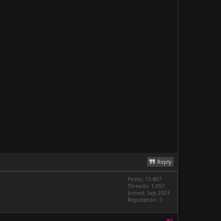
Reply
Posts: 13,807
Threads: 1,057
Joined: Sep 2023
Reputation:
0