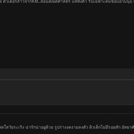
ะกิจ ติวเตอร์สาวจากKM..สอนคณิตศาสตร์ แท้ทั้งตัว รับเฉพาะคนชอบอวบนุ่ม
ดใสวัยระเริง น่ารักน่าอยู่ด้วย รูปร่างงดงามลงตัว ผิวเด็กไม่มีรอยสัก อัทย