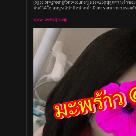
[b][color=green][font=courier][size=25pt]ลูกสาวเจ้าข
มันส์ได้ใจ สมบูรณ์น่าฟัดน่าหม่ำ ผิวพรรณขาวสวยรอยสัก
www.lovelyspa.vip