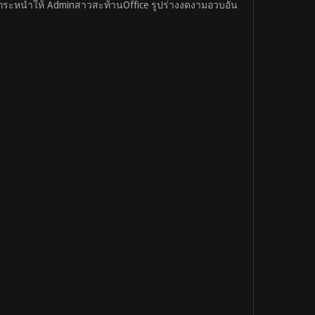
ันกระหน่ำให้ Adminสาวสะท้านOffice รูปร่างงดงามอวบอั๋น