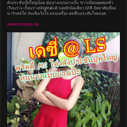
ดังประชันบู๊ทใหญ่น้อย หุ่นนางแบบบางเป๊ะ ขาวเนียนผุดผ่องทั่ว
เรือนร่าง เรือนร่างOriginalแท้ รอยสักนิดเดียว GFดี อัทยาศัยเยี่ยม
น่ารักสดใส บันเทิงเริงใจ ครบเครื่อง สดชื่นประทับใจตลอด
www.lovelyspa.vip