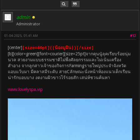
admin
Administrator
01-04-2025, 01:41 AM
#12
[center]
[size=40pt]((น้องมูมิน))[/size]
[b][color=green][font=courier][size=25pt]จากคุนนู๋ลุคเรียบร้อยนุ่ม
นวล สวยงามแบบธรรมชาติไม่พึ่งศัลยกรรมและไม่เน้นเครื่อง
สำอาง จากลูกสาวเจ้าของกิจการFarmingรายใหญ่ประจำจังหวัด
แอบแว้บมา มีคลาสมีระดับ สายCลักษณะนั่งหน้าห้องแนวเด็กเรียน
น่ารักบอบบาง งดงามผิวขาวไร้รอยสัก เสน่ห์ชวนค้นหา
www.lovelyspa.vip