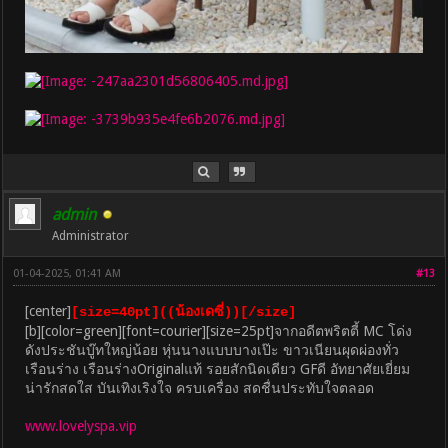
admin
Administrator
01-04-2025, 01:41 AM
#13
[center]
[size=40pt]((น้องเดซี่))[/size]
[b][color=green][font=courier][size=25pt]จากอดีตพริตตี้ MC โด่ง
ดังประชันบู๊ทใหญ่น้อย หุ่นนางแบบบางเป๊ะ ขาวเนียนผุดผ่องทั่ว
เรือนร่าง เรือนร่างOriginalแท้ รอยสักนิดเดียว GFดี อัทยาศัยเยี่ยม
น่ารักสดใส บันเทิงเริงใจ ครบเครื่อง สดชื่นประทับใจตลอด
www.lovelyspa.vip