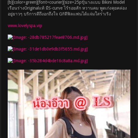
[b][color=green][font=courier][size=25pt]นางแบบ Bikini Model
เรือนร่างOriginalแท้ มีS-curve ไร้รอยสัก หวานคม พูุดเก่งคุยคล่อง
อยู่ยาวๆ บริการดีถึงอกถึงใจ GFดีฟิลแฟนได้แจ่มใสร่าเริง
www.lovelyspa.vip