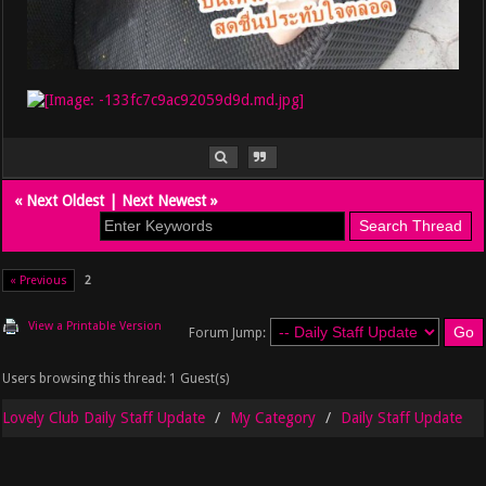
«
Next Oldest
|
Next Newest
»
« Previous
2
View a Printable Version
Forum Jump:
Users browsing this thread: 1 Guest(s)
Lovely Club Daily Staff Update
My Category
Daily Staff Update