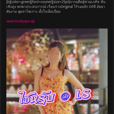
[b][color=green][font=courier][size=25pt]จากอดีตผู้ช่วยเภสัช ชั้น
เชิงสูง พกพาประสบการณ์ เรือนร่างOriginal ไร้รอยสัก GFดี อัทยา
ศัยงาม พูดจาไพเราะ ตั้งใจเต็มเปี่ยม
www.lovelyspa.vip