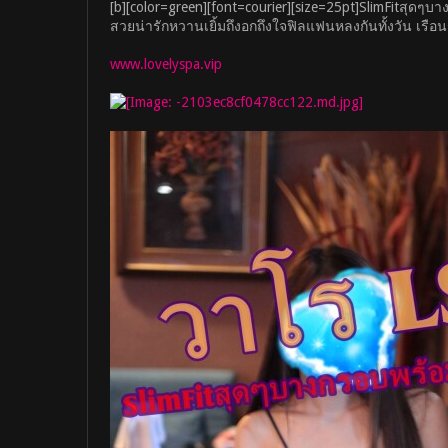
[b][color=green][font=courier][size=25pt]SlimFitสุด
สวยน่ารักหวานเยิ้มถึงอกถึงใจฟิลแฟนหลงกันทั้งวัน เรือน
www.lovelyspa.vip