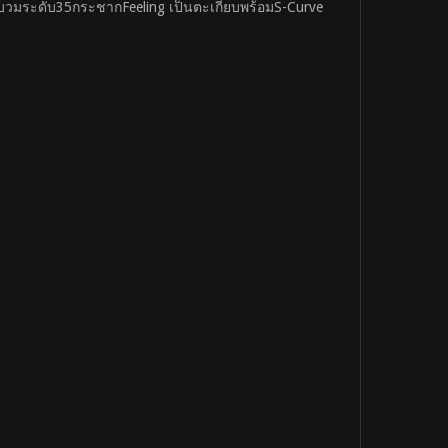
อดบวมระดับ35กระชากFeeling เป็นตะเกียบพร้อมS-Curve