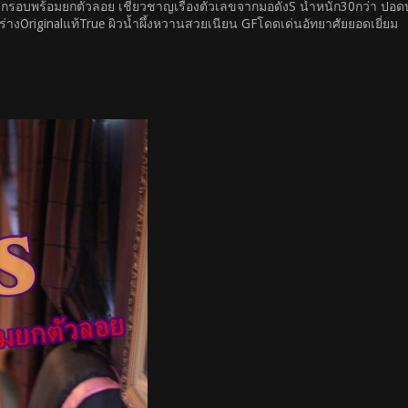
ๆบางกรอบพร้อมยกตัวลอย เชี่ยวชาญเรื่องตัวเลขจากมอดังS น้ำหนัก30กว่า ป
ร่างOriginalแท้True ผิวน้ำผึ้งหวานสวยเนียน GFโดดเด่นอัทยาศัยยอดเยี่ยม