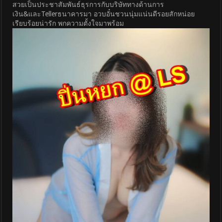
สวยเป็นประชาสัมพันธ์ธุรการกับบริษัททางด้านการ
เงิน&และTellerธนาคารมา อวบอั๋นชวนนุ่มแน่นดีรอยสักหน่อย
เรียบร้อยน่ารัก พกความตั้งใจมาพร้อม