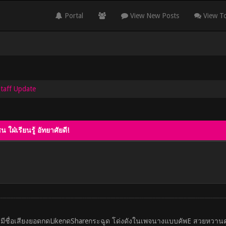
Portal
View New Posts
View To
Staff Update
ใฝ่เรียนรู้ อัทยาศัยดี!
บบมีชื่อเสียงยอดกดLikeกดShareกระฉูด โด่งดังในเพจนางแบบคัพE สวยหวาน