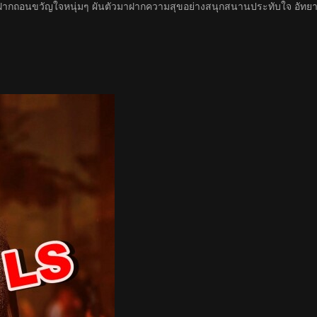
งฝากถอนขวัญใจหนุ่มๆ ผันตัวมาฝากความสุขอย่างสนุกสนานประทับใจ อัทยาศั