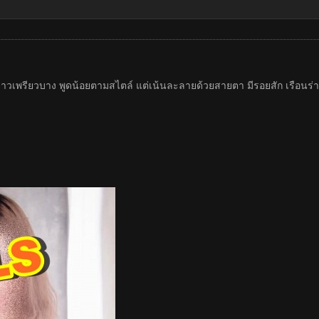
ูงยาวเพรียวบาง พูดน้อยตามสไตล์ แต่เน้นละลายด้วยสายตา มีรอยสัก เรือนร่า