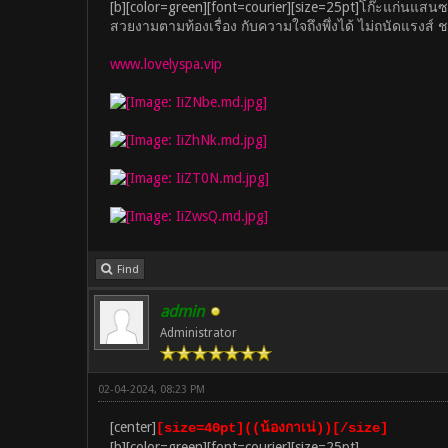
[b][color=green][font=courier][size=25pt]โก๊ะแก่นแสน
สวยงามตามท้องเรื่อง กับความใจถึงพึ่งได้ ไม่ถนัดแร
www.lovelyspa.vip
Find
admin
Administrator
02-04-2024, 08:23 PM
[center]
[size=40pt]((น้องกาเน่))[/size]
[b][color=green][font=courier][size=25pt]