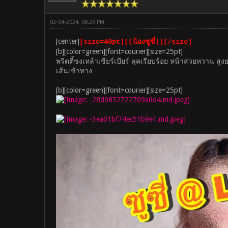
02-04-2024, 08:29 PM
[center]
[size=40pt]((น้องซูซี่))[/size]
[b][color=green][font=courier][size=25pt]
พริตตี้ชงเหล้าเชียร์เบียร์ ลุคเรียบร้อย หน้าสวยหวาน ส
เส้นเข้าทาง
[b][color=green][font=courier][size=25pt]