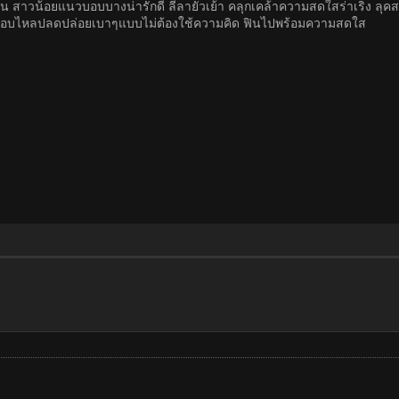
ซน สาวน้อยแนวบอบบางน่ารักดี ลีลายั่วเย้า คลุกเคล้าความสดใสร่าเริง ลุคส
งส์ ชอบไหลปลดปล่อยเบาๆแบบไม่ต้องใช้ความคิด ฟินไปพร้อมความสดใส