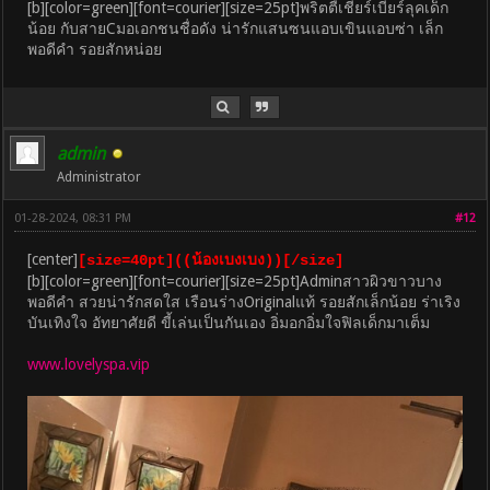
[b][color=green][font=courier][size=25pt]พริตตี้เชียร์เบียร์ลุคเด็ก
น้อย กับสายCมอเอกชนชื่อดัง น่ารักแสนซนแอบเขินแอบซ่า เล็ก
พอดีคำ รอยสักหน่อย
admin
Administrator
01-28-2024, 08:31 PM
#12
[center]
[size=40pt]((น้องเบงเบง))[/size]
[b][color=green][font=courier][size=25pt]Adminสาวผิวขาวบาง
พอดีคำ สวยน่ารักสดใส เรือนร่างOriginalแท้ รอยสักเล็กน้อย ร่าเริง
บันเทิงใจ อัทยาศัยดี ขี้เล่นเป็นกันเอง อิ่มอกอิ่มใจฟิลเด็กมาเต็ม
www.lovelyspa.vip