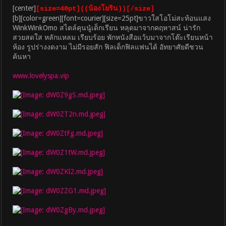
[center]
[size=40pt]((น้องโยริน))[/size]
[b][color=green][font=courier][size=25pt]ขาวใสโอโม่สะท้อนแสง
WinkWinkOmo สไตล์คุนนู๋เด็กเรียน หลุดมาจากคฤหาสน์ น่ารัก
สวยสดใส หลักแหลม เรียบร้อย พักหนังสือแว้บมาจากโต๊ะเรียนหน้า
ห้อง รูปร่างงดงาม ไม่มีรอยสัก ฟิลเด็กฟิลแฟนได้ อัทยาศัยดีชวน
ค้นหา
www.lovelyspa.vip