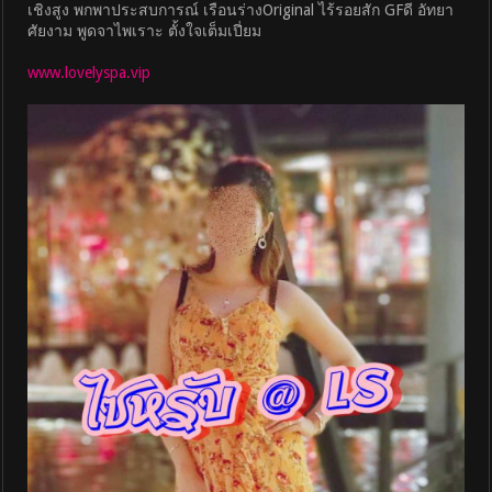
เชิงสูง พกพาประสบการณ์ เรือนร่างOriginal ไร้รอยสัก GFดี อัทยา
ศัยงาม พูดจาไพเราะ ตั้งใจเต็มเปี่ยม
www.lovelyspa.vip