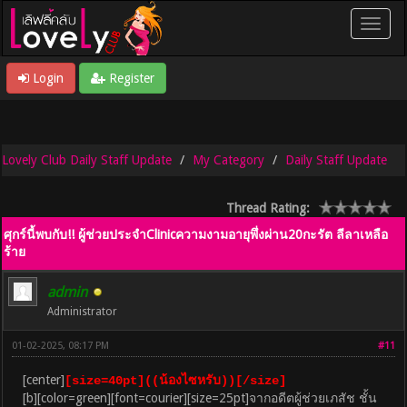
Login
Register
Lovely Club Daily Staff Update
My Category
Daily Staff Update
Thread Rating:
ศุกร์นี้พบกับ!! ผู้ช่วยประจำClinicความงามอายุพึ่งผ่าน20กะรัต ลีลาเหลือ
ร้าย
admin
Administrator
01-02-2025, 08:17 PM
#11
[center]
[size=40pt]((น้องไซหรับ))[/size]
[b][color=green][font=courier][size=25pt]จากอดีตผู้ช่วยเภสัช ชั้น