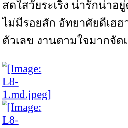
สดใสวัยระเริง น่ารักน่าอยู
ไม่มีรอยสัก อัทยาศัยดีเฮฮ
ตัวเลข งานตามใจมากจัดเต