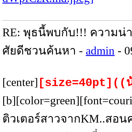
RE: พุธนี้พบกับ!!! ความน่
ศัยดีชวนค้นหา -
admin
- 0
[center]
[size=40pt]((น
[b][color=green][font=cour
ติวเตอร์สาวจากKM..สอนคณ