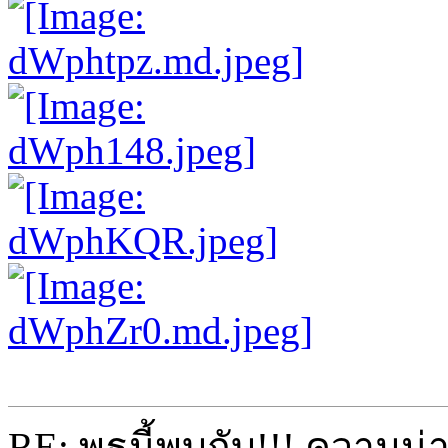
RE: พุธนี้พบกับ!!! ความน่