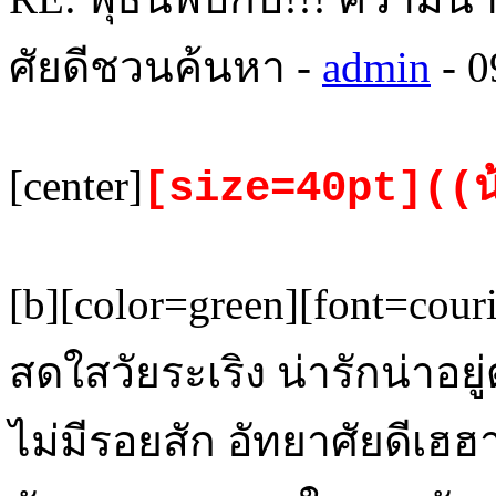
ศัยดีชวนค้นหา -
admin
- 0
[center]
[size=40pt]((น
[b][color=green][font=cou
สดใสวัยระเริง น่ารักน่าอยู
ไม่มีรอยสัก อัทยาศัยดีเฮฮ