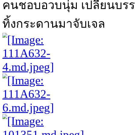
คนชอบอวบนุ่ม เปลี่ยนบรร
ทิ้งกระดานมาจับเจล