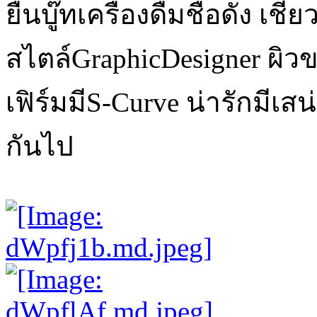
ยืนบู๊ทเครื่องดื่มชื่อดัง
สไตล์GraphicDesigner ผิว
เฟิร์มมีS-Curve น่ารักมีเส
กันไป