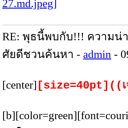
RE: พุธนี้พบกับ!!! ความน่
ศัยดีชวนค้นหา -
admin
- 0
[center]
[size=40pt]((เ
[b][color=green][font=cou