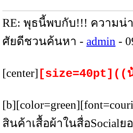
RE: พุธนี้พบกับ!!! ความน่
ศัยดีชวนค้นหา -
admin
- 0
[center]
[size=40pt]((น
[b][color=green][font=cour
สินค้าเสื้อผ้าในสื่อSoci