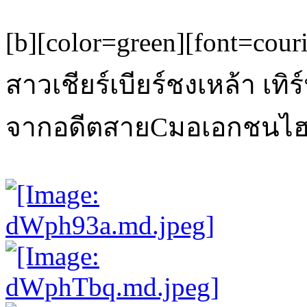
[b][color=green][font=courie
สาวเชียร์เบียร์ชงเหล้า เทิ
จากอดีตสายCมอเอกชนไฮโซ