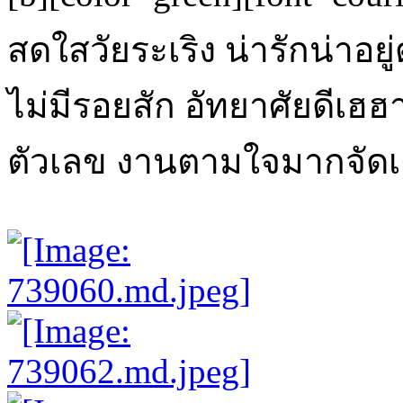
สดใสวัยระเริง น่ารักน่าอยู
ไม่มีรอยสัก อัทยาศัยดีเฮฮ
ตัวเลข งานตามใจมากจัดเต