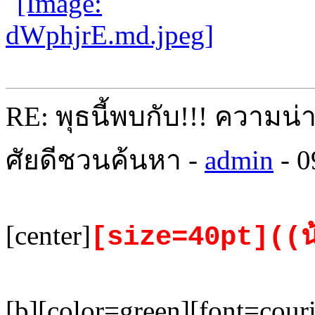
RE: พุธนี้พบกับ!!! ความน่
ศัยดีชวนค้นหา -
admin
- 0
[center]
[size=40pt]((น
[b][color=green][font=cou