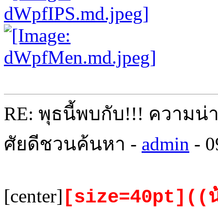
RE: พุธนี้พบกับ!!! ความน่
ศัยดีชวนค้นหา -
admin
- 0
[center]
[size=40pt]((น้