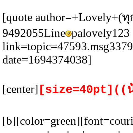
[quote author=+Lovely+(ทุ
9492055Line
palovely123
link=topic=47593.msg337
date=1694374038]
[center]
[size=40pt]((น
[b][color=green][font=cou