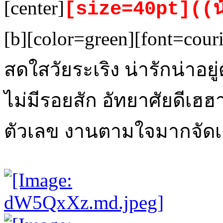
[center]
[size=40pt]((น้อ
[b][color=green][font=cou
สดใสวัยระเริง น่ารักน่าอยู
ไม่มีรอยสัก อัทยาศัยดีเฮฮ
ตัวเลข งานตามใจมากจัดเต