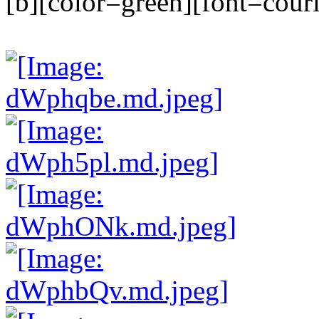
[b][color=green][font=couri