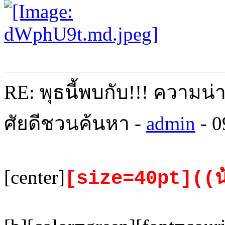
RE: พุธนี้พบกับ!!! ความน่
ศัยดีชวนค้นหา -
admin
- 0
[center]
[size=40pt]((น้