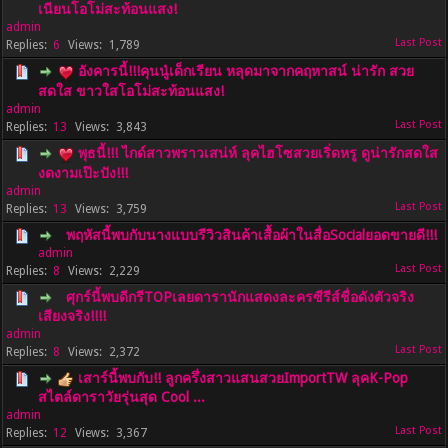
เนียนโอโม่สะท้อนแสง!
admin
6
1,789
อังคารนี้!!!คุนนู๋เด็กเรียน หลุดมาจากคฤหาสน์ น่ารัก สวย
สดใส ขาวใสโอโม่สะท้อนแสง!
admin
13
3,843
พุธนี้!!! ไกด์สาวพราวเสน่ห์ ลุคไฮโซสวยเริ่ดหรู ดูน่ารักสดใส
งดงามเป๊ะปัง!!!
admin
13
3,759
พฤหัสนี้พบกับนางแบบรีวิวสินค้าเสื้อผ้าในสื่อSocialยอดขายดี!!!
admin
8
2,229
ศุกร์นี้พบดีกรีTOPเลยดารานักแสดงละครซีรีส์ชื่อดังตัวจริง
เสียงจริง!!!!
admin
8
2,372
เสาร์นี้พบกับ!! ลูกครึ่งสาวแสนสวยImportTW ลุคK-Pop
สไตล์ดาราวัยรุ่นสุด Cool ...
admin
12
3,367