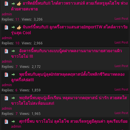
อาทิตย์นี้พบกับ!! ไกด์สาวพราวเสน่ห์ สวยเริ่ดหรูลุคไฮโซ พ่วง
ด้วยสายสะพาย
admin
11
3,206
จันทร์นี้พบกับ!! ลูกครึ่งสาวแสนสวยImportTW สไตล์ดาราวัย
รุ่นสุด Cool
admin
10
2,966
อังคารนี้่พบกับนางแบบนู้ดฝากผลงานมามากมายสวยงามผิว
ขาวโอโม่ !!!
admin
7
2,172
พุธนี้พบกับคุนนู๋ลุคInterหลุดคฤหาสน์ตั้งใจพลิกชีวิตมาทดลอง
ลูกครึ่งAsia!!!
admin
6
1,859
พฤหัสนี้พบคุนนู๋เด็กเรียน หลุดมาจากคฤหาสน์ น่ารัก สวยสดใส
ขาวใสโอโม่สะท้อนแสง!
admin
7
1,965
ศุกร์นี้พบ ขาวโอโม่ ลุคไฮโซ สวยเริ่ดหรูดูมีคุณค่า ลุคเรียบร้อย
admin