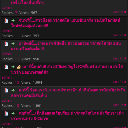
เครื่องไหลลื่นปรื๊ดๆ
admin
7
567
จันทร์นี้...สาวน้อยน่ารักสดใส แอบเขินเกร็ง รอเปิดโลกทัศน์
ใหม่พร้อมอุ้มตัวลอย!!!
admin
11
757
อาทิตย์นี้...จากเฟรชชี่ปีหนึ่ง สาวน้อยวัยน่ารักสดใส ฟิลแฟน
ครบเครื่องจัดเต็ม!!!
admin
12
950
เสาร์นี้พบกับ!! สาวOfficeขวัญใจFCพรึ่บพรั่บ สวยงาม สดใส
น่ารัก บอบบางพอดีคำ
admin
15
1,004
ศุกร์นี้ ร้อนแรงส์..รวมเหล่านางฟ้า นำทีมโดยสาวน้อยวัยน่ารัก
ลุคหวานคมมีเสน่ห์!!!
admin
18
1,061
พฤหัสนี้...เด็กน้อยลุคเรียบร้อย น่ารักสดใสมีเสน่ห์ เรือนร่างฟ้า
ประทานทรง S-Curve
admin