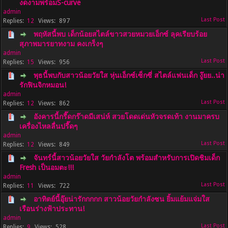
งดงามพร้อมS-curve
admin
12
897
พฤหัสนี้พบ เด็กน้อยสไตล์ขาวสวยหมวยเอ็กซ์ ลุคเรียบร้อย
สุภาพมารยาทงาม คงเกร็งๆ
admin
15
956
พุธนี้พบกับสาวน้อยวัยใส หุ่นเอ็กซ์เซ็กซี่ สไตล์แฟนเด็ก งู๊ยย..น่า
รักฟินจิกหมอน!
admin
12
862
อังคารนี้กรี๊ดกร๊าดมีเสน่ห์ สวยโดดเด่นหัวจรดเท้า งานมาครบ
เครื่องไหลลื่นปรื๊ดๆ
admin
12
849
จันทร์นี้สาวน้อยวัยใส วัยกำลังโต พร้อมสำหรับการเปิดชิมเด็ก
Fresh เป็นอมตะ!!!
admin
11
722
อาทิตย์นี้อุ๊ยน่ารักกกกก สาวน้อยวัยกำลังซน ยิ้มแย้มแจ่มใส
เรือนร่างฟ้าประทาน!
admin
9
528