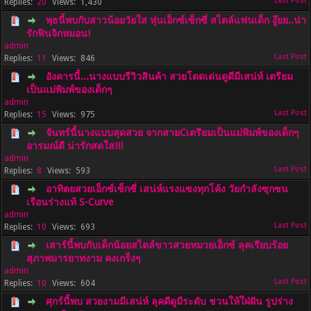
20
1,430
พุธนี้พบกับสาวน้อยวัยใส หุ่นเอ็กซ์เซ็กซี่ สไตล์แฟนเด็ก งู๊ยย..น่า
รักฟินจิกหมอน!
admin
11
846
อังคารนี้...นางแบบรีวิวสินค้า สวยโดดเด่นดูดีมีเสน่ห์ เตรียม
เป็นแม่พิมพ์ของเด็กๆ
admin
15
975
จันทร์นี้นางแบบสุดสวย จากสายCเตรียมเป็นแม่พิมพ์ของเด็กๆ
อารมณ์ดี น่ารักสดใส!!!
admin
8
593
อาทิตยสวยเอ็กซ์เซ็กซี่ เสน่ห์แรงแซงทุกโค้ง วัยกำลังซุกซน
เรือนร่างแท้ S-Curve
admin
10
693
เสาร์นี้พบกับเด็กน้อยสไตล์ขาวสวยหมวยเอ็กซ์ ลุคเรียบร้อย
สุภาพมารยาทงาม คงเกร็งๆ
admin
10
604
ศุกร์นี้พบ สวยงามมีเสน่ห์ ลุคดีดูมีระดับ ชวนให้ใฝ่ฝัน รูปร่าง