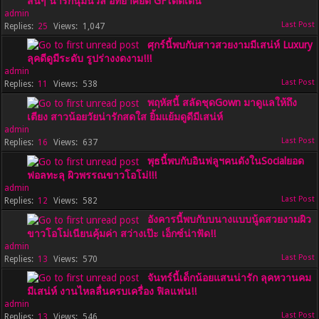
สั่นๆ น่ารักนุ่มนวล อัทยาศัยดี GFโดดเด่น
admin
25
1,047
ศุกร์นี้พบกับสาวสวยงามมีเสน่ห์ Luxury
ลุคดีดูมีระดับ รูปร่างงดงาม!!!
admin
11
538
พฤหัสนี้ สลัดชุดGown มาดูแลให้ถึง
เตียง สาวน้อยวัยน่ารักสดใส ยิ้มแย้มดูดีมีเสน่ห์
admin
16
637
พุธนี้พบกับอินฟลูฯคนดังในSocialยอด
ฟอลทะลุ ผิวพรรณขาวโอโม่!!!
admin
12
582
อังคารนี้พบกับบนางแบบนู้ดสวยงามผิว
ขาวโอโม่เนียนคุ้มค่า สว่างเป๊ะ เอ็กซ์น่าฟัด!!
admin
13
570
จันทร์นี้เด็กน้อยแสนน่ารัก ลุคหวานคม
มีเสน่ห์ งานไหลลื่นครบเครื่อง ฟิลแฟน!!
admin
13
546