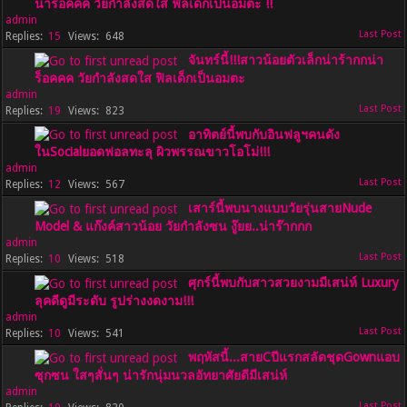
น่าร็อคคค วัยกำลังสดใส ฟิลเด็กเป็นอมตะ !!
admin
15
648
จันทร์นี้!!!สาวน้อยตัวเล็กน่าร้ากกน่า
ร็อคคค วัยกำลังสดใส ฟิลเด็กเป็นอมตะ
admin
19
823
อาทิตย์นี้พบกับอินฟลูฯคนดัง
ในSocialยอดฟอลทะลุ ผิวพรรณขาวโอโม่!!!
admin
12
567
เสาร์นี้พบนางแบบวัยรุ่นสายNude
Model & แก๊งค์สาวน้อย วัยกำลังซน งู๊ยย..น่าร๊ากกก
admin
10
518
ศุกร์นี้พบกับสาวสวยงามมีเสน่ห์ Luxury
ลุคดีดูมีระดับ รูปร่างงดงาม!!!
admin
10
541
พฤหัสนี้...สายCปีแรกสลัดชุดGownแอบ
ซุกซน ใสๆสั่นๆ น่ารักนุ่มนวลอัทยาศัยดีมีเสน่ห์
admin