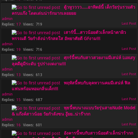
ตู้วหูวววว.....อาทิตย์นี้ เด็กวัยรุ่นรวมตัว
ครบแก๊ง โดดเด่นน่ารักมากเลยยยย
admin
17
719
เสาร์นี้...สาวน้อยตัวเล็กหน้าตาผิว
พรรณดี วัยกำลังน่ารักสดใส อัทยาศัยดี GFงาม!!!
admin
19
716
ศุกร์นี้พบกับสาวสวยงามมีเสน่ห์ Luxury
ลุคดีดูมีระดับ รูปร่างงดงาม!!!
admin
13
613
พฤหัสนี้พบกับลุคหวานคมมีเสน่ห์ ฟิล
แฟนพร้อมหอมกลิ่นเด็ก!!!
admin
15
687
พุธนี้พบนางแบบวัยรุ่นสายNude Model
& แก๊งค์สาวน้อย วัยกำลังซน งู๊ยย..น่าร๊ากก
admin
16
601
อังคารนี้พบกับสาวน้อยตัวเล็กน่าร้ากก