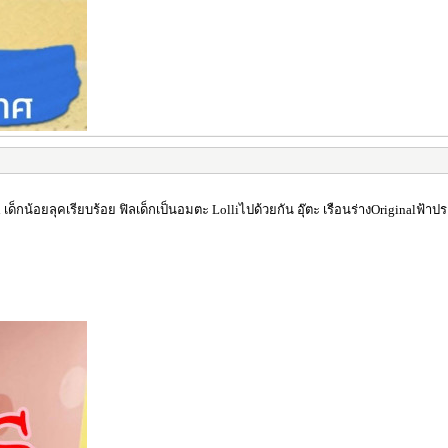
nal เด็กน้อยลุคเรียบร้อย ฟิลเด็กเป็นอมตะ Lolliไปด้วยกัน อุ๊ตะ เรือนร่างOrigina