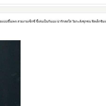
ยแบบขึ้นเพจ สวยงามเซ็กซี่ ขี้เล่นเป็นกันเอง น่ารักสดใส วัยกะลังซุกซน ฟิลเด็กชิ