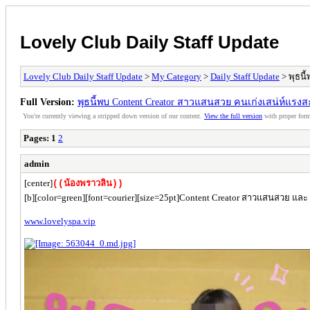
Lovely Club Daily Staff Update
Lovely Club Daily Staff Update
>
My Category
>
Daily Staff Update
> พุธนี
Full Version:
พุธนี้พบ Content Creator สาวแสนสวย คนเก่งเสน่ห์แรงส
You're currently viewing a stripped down version of our content.
View the full version
with proper form
Pages:
1
2
admin
[center]
((น้องพราวลิน))
[b][color=green][font=courier][size=25pt]Content Creator สาวแสนสวย แล
www.lovelyspa.vip