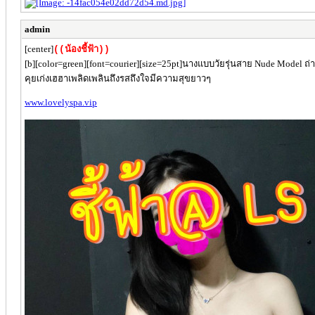
admin
[center]
((น้องชี้ฟ้า))
[b][color=green][font=courier][size=25pt]นางแบบวัยรุ่นสาย Nude Model ถ่า
คุยเก่งเฮฮาเพลิดเพลินถึงรสถึงใจมีความสุขยาวๆ
www.lovelyspa.vip