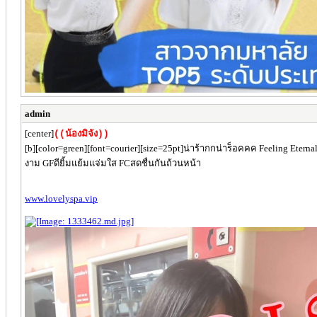
admin
[center]
((น้องมิจัง))
[b][color=green][font=courier][size=25pt]น่าร้ากกน่าร็อคคค Feeling Eter
งาม GFดียิ้มแย้มแจ่มใส FCสดชื่นกันถ้วนหน้า
www.lovelyspa.vip