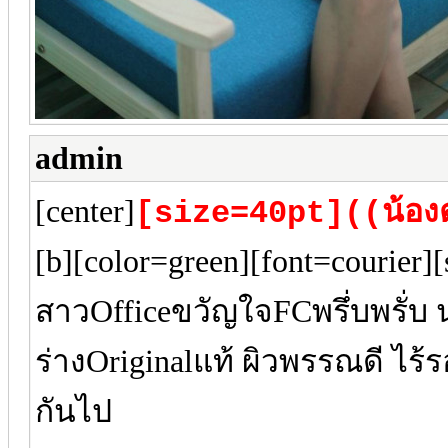
admin
[center]
[size=40pt]((น้องต
[b][color=green][font=courier
สาวOfficeขวัญใจFCพรึ่บพรั่บ 
ร่างOriginalแท้ ผิวพรรณดี ไร้
กันไป