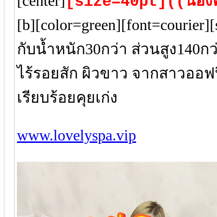
[center]
[size=40pt]((น้อง
[b][color=green][font=courier]
กับน้ำหนัก30กว่า ส่วนสูง140กว่
ไร้รอยสัก ผิวขาว จากสาวออฟ
เรียบร้อยคุยเก่ง
www.lovelyspa.vip