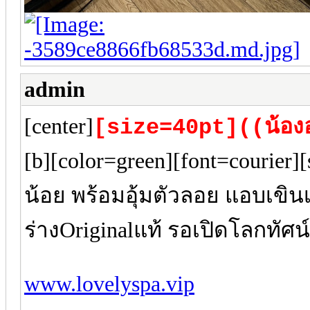
admin
[center]
[size=40pt]((น้อง
[b][color=green][font=courier]
น้อย พร้อมอุ้มตัวลอย แอบเขินเ
ร่างOriginalแท้ รอเปิดโลกทัศน
www.lovelyspa.vip