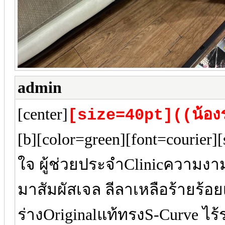
admin
[center]
[size=40pt]((น้อง
[b][color=green][font=courier
ใจ ผู้ช่วยประจำClinicความงาม
มาสัมผัสเจล ลีลาเหลือร้ายร้อยเ
ร่างOriginalแท้ทรงS-Curve ไร้ร