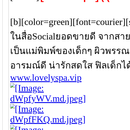
[b][color=green][font=courier][
ในสื่อSocialยอดขายดี จากส
เป็นแม่พิมพ์ของเด็กๆ ผิวพรรณ
อารมณ์ดี น่ารักสดใส ฟิลเด็กไ
www.lovelyspa.vip