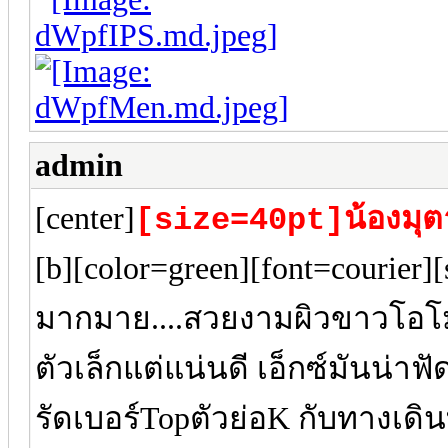
admin
[center]
[size=40pt]น้องมุ
[b][color=green][font=courie
มากมาย....สวยงามผิวขาวโอโม่เ
ตัวเล็กแต่แน่นดี เอ็กซ์มันน่า
รัดเบอร์Topตัวย่อK กับทางเดิ