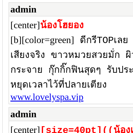
admin
[center]
น้องโฮยอง
[b][color=green]
ดีกรีTOPเลย ด
เสียงจริง ขาวหมวยสวยมั่ก 
กระจาย กุ๊กกิ๊กฟินสุดๆ รับป
หยุดเวลาไว้ที่ปลายเตียง
www.lovelyspa.vip
admin
[center]
[size=40pt]((น้อง