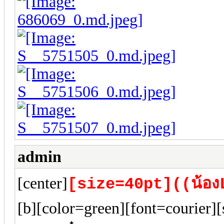
admin
[center]
[size=40pt]((น้อง
[b][color=green][font=courier]