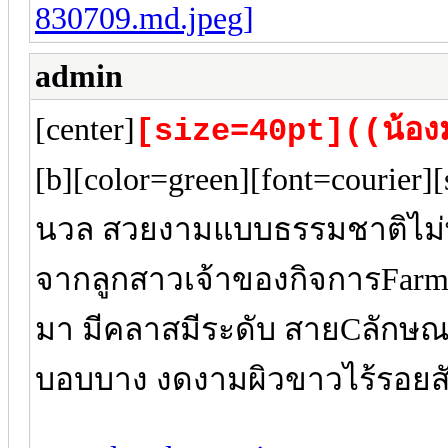
admin
[center]
[size=40pt]((น้องม
[b][color=green][font=courier][
นวล สวยงามแบบธรรมชาติไม่พึ
จากลูกสาวเจ้าของกิจการFar
มา มีคลาสมีระดับ สายCลักษณะน
บอบบาง งดงามผิวขาวไร้รอยสั