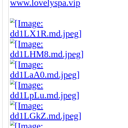
www.lovelyspa.vip