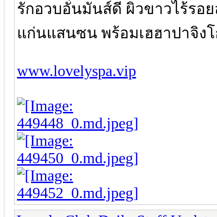
รักอวบอั๋นมันส์ดี ผิวขาวไร้รอย
แก่นแสนซน พร้อมเฮฮาปาจิงโ
www.lovelyspa.vip