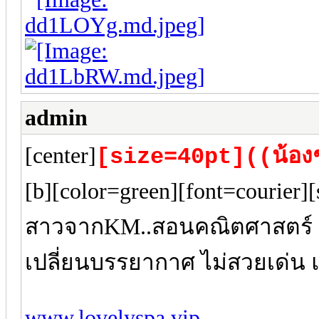
admin
[center]
[size=40pt]((น้อง
[b][color=green][font=courier]
สาวจากKM..สอนคณิตศาสตร์ แท
เปลี่ยนบรรยากาศ ไม่สวยเด่น 
www.lovelyspa.vip