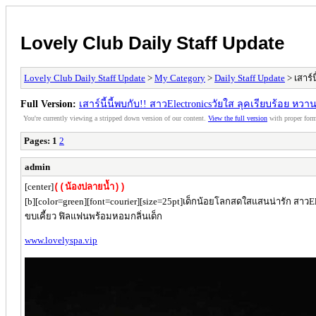
Lovely Club Daily Staff Update
Lovely Club Daily Staff Update
>
My Category
>
Daily Staff Update
> เสาร์
Full Version:
เสาร์นี้นี้พบกับ!! สาวElectronicsวัยใส ลุคเรียบร้อย หว
You're currently viewing a stripped down version of our content.
View the full version
with proper form
Pages:
1
2
admin
[center]
((น้องปลายน้ำ))
[b][color=green][font=courier][size=25pt]เด็กน้อยโลกสดใสแสนน่ารัก สาวE
ขบเคี้ยว ฟิลแฟนพร้อมหอมกลิ่นเด็ก
www.lovelyspa.vip