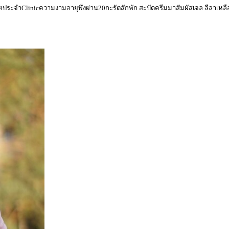
่วยประจำClinicความงามอายุพึ่งผ่าน20กะรัตสักพัก สะบัดครีมมาสัมผัสเจล ลีลาเหลือร