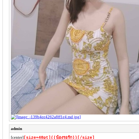
admin
[center]
[size=40pt]((น้องรอรัก))[/size]