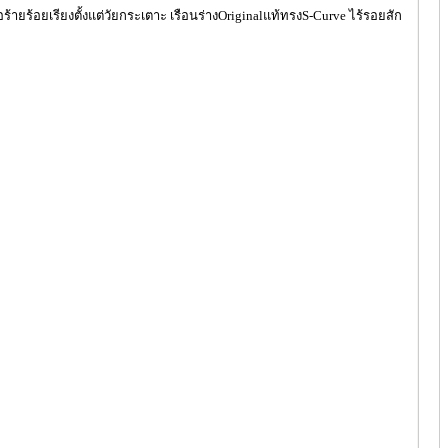
้ายร้อยเรียงตั้งแต่วัยกระเตาะ เรือนร่างOriginalแท้ทรงS-Curve ไร้รอยสัก