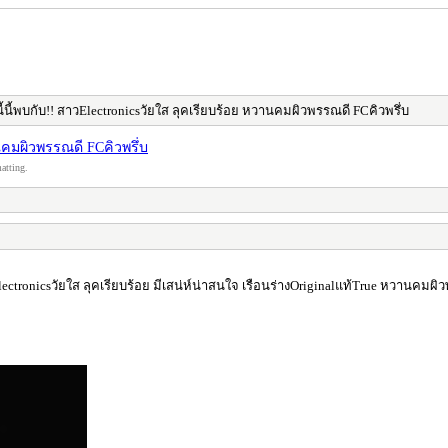
นี้นี้พบกับ!! สาวElectronicsวัยใส ลุคเรียบร้อย หวานคมผิวพรรณดี FCคิวพรึ่บ
านคมผิวพรรณดี FCคิวพรึ่บ
atting.
lectronicsวัยใส ลุคเรียบร้อย มีเสน่ห์น่าสนใจ เรือนร่างOriginalแท้True หวานคมผ