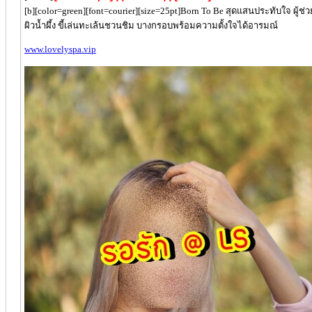
[b][color=green][font=courier][size=25pt]Born To Be สุดแสนประทับใจ ผู้ช
ผิวน้ำผึ้ง ขี้เล่นทะเล้นชวนชิม บางกรอบพร้อมความตั้งใจได้อารมณ์
www.lovelyspa.vip