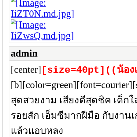
admin
[center]
[size=40pt]((น้อง
[b][color=green][font=courier]
สุดสวยงาม เสียงดีสุดชิค เด็กใส
รอยสัก เอ็มซีมากฝีมือ กับงาน
แล้วแอบหลง