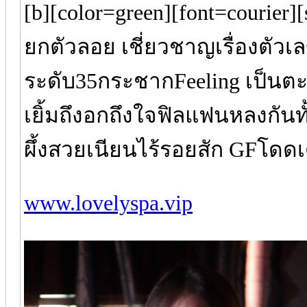
[b][color=green][font=courier
ยกตัวลอย เชี่ยวชาญเรื่องตัว
ระดับ35กระชากFeeling เป็นตะ
เยิ้มถึงอกถึงใจฟิลแฟนหลงกันทั้
ผึ้งสวยเนียนไร้รอยสัก GFโดด
www.lovelyspa.vip