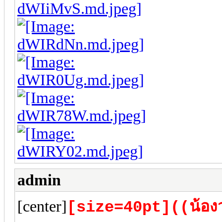
admin
[center]
[size=40pt]((น้อง