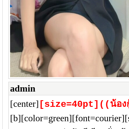
admin
[center]
[size=40pt]((น้องกู
[b][color=green][font=courie