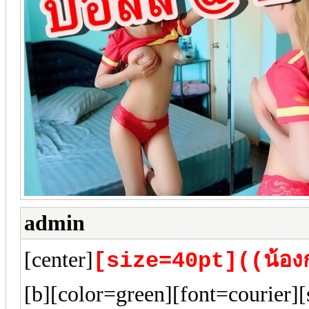
admin
[center]
[size=40pt]((น้องก
[b][color=green][font=courier]