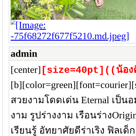
admin
[center]
[size=40pt]((น้องค
[b][color=green][font=courier]
สวยงามโดดเด่น Eternal เป็น
งาม รูปร่างงาม เรือนร่างOrigi
เรียนรู้ อัทยาศัยดีร่าเริง ฟิลเ