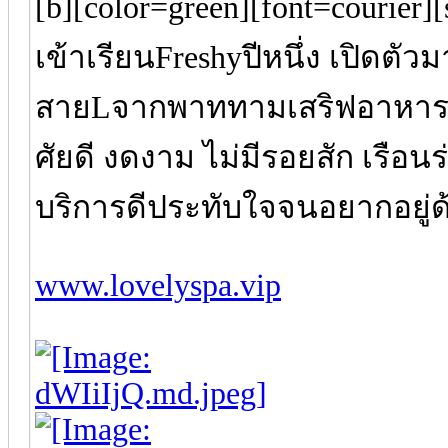
[b][color=green][font=courier]
เข้าเรียนFreshyปีหนึ่ง เปิดต
สายLจากพาททามเสริฟอาหารแบบ
ศัยดี งดงาม ไม่มีรอยสัก เรือนร
บริการดีประทับใจจนอยากอยู่
www.lovelyspa.vip