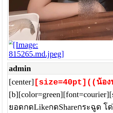
admin
[center]
[size=40pt]((น้องบ
[b][color=green][font=courier
ยอดกดLikeกดShareกระฉูด โ