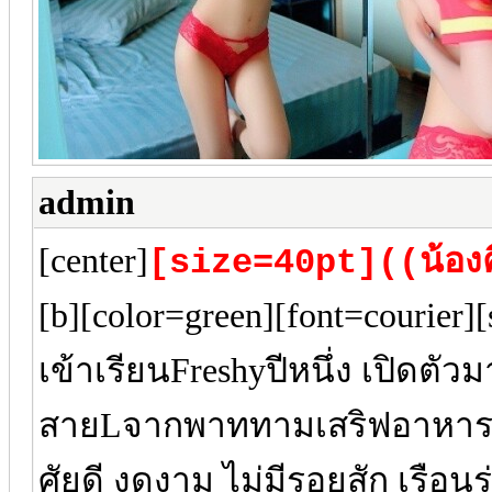
admin
[center]
[size=40pt]((น้องคี
[b][color=green][font=courier]
เข้าเรียนFreshyปีหนึ่ง เปิดต
สายLจากพาททามเสริฟอาหารแบบ
ศัยดี งดงาม ไม่มีรอยสัก เรือนร