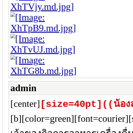
admin
[center]
[size=40pt]((น้อง
[b][color=green][font=courier