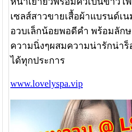
หน้าเย้ายั่วพร้อมคั่วเป็นข้าวโ
เซลส์สาวขายเสื้อผ้าแบรนด์เ
อวบเล็กน้อยพอดีคำ พร้อมลักษ
ความนิ่งๆผสมความน่ารักน่า
ได้ทุกประการ
www.lovelyspa.vip