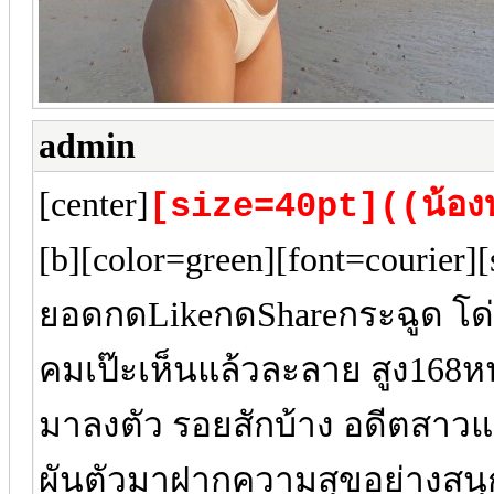
admin
[center]
[size=40pt]((น้องบ
[b][color=green][font=courier
ยอดกดLikeกดShareกระฉูด โ
คมเป๊ะเห็นแล้วละลาย สูง168หน
มาลงตัว รอยสักบ้าง อดีตสาวแ
ผันตัวมาฝากความสุขอย่างสนุ