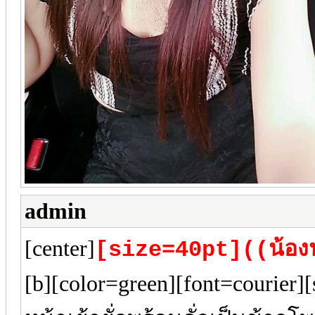
admin
[center]
[size=40pt]((น้อ
[b][color=green][font=courier