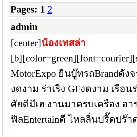
Pages:
1
2
admin
[center]
น้องเทสล่า
[b][color=green][font=courier
MotorExpo ยืนบู๊ทรถBrandดังจ
งดงาม ร่าเริง GFงดงาม เรือนร่
ศัยดีมีเฮ งานมาครบเครื่อง อา
ฟิลEntertainดี ไหลลื่นปรื๊ดปร๊