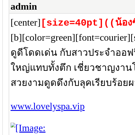
admin
[center]
[size=40pt]((น้องซ
[b][color=green][font=courier
ดูดีโดดเด่น กับสาวประจำออฟ
ใหญ่แทบทั้งตึก เชี่ยวชาญง
สวยงามดูดดึงกับลุคเรียบร้อยผ
www.lovelyspa.vip