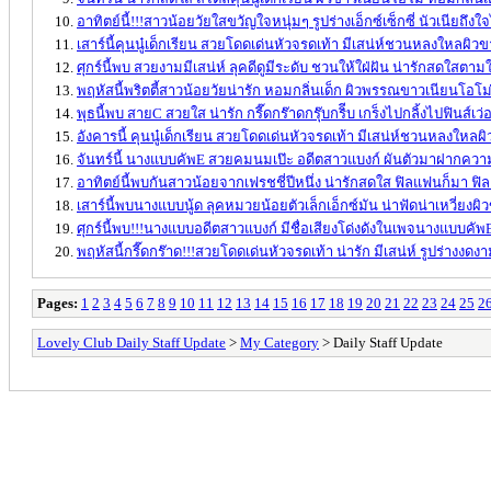
อาทิตย์นี้!!!สาวน้อยวัยใสขวัญใจหนุ่มๆ รูปร่างเอ็กซ์เซ็กซี่ นัวเนียถึง
เสาร์นี้คุนนู๋เด็กเรียน สวยโดดเด่นหัวจรดเท้า มีเสน่ห์ชวนหลงใหลผิว
ศุกร์นี้พบ สวยงามมีเสน่ห์ ลุคดีดูมีระดับ ชวนให้ใฝ่ฝัน น่ารักสดใสตาม
พฤหัสนี้พริตตี้สาวน้อยวัยน่ารัก หอมกลิ่นเด็ก ผิวพรรณขาวเนียนโอโม่ 
พุธนี้พบ สายC สวยใส น่ารัก กรี๊ดกร๊าดกรุ๊บกริีบ เกร็งไปกลิ้งไปฟินส์เว่อ
อังคารนี้ คุนนู๋เด็กเรียน สวยโดดเด่นหัวจรดเท้า มีเสน่ห์ชวนหลงใหลผ
จันทร์นี้ นางแบบคัพE สวยคมนมเป๊ะ อดีตสาวแบงก์ ผันตัวมาฝากคว
อาทิตย์นี้พบกันสาวน้อยจากเฟรชชี่ปีหนึ่ง น่ารักสดใส ฟิลแฟนก็มา ฟิล
เสาร์นี้พบนางแบบนู้ด ลุคหมวยน้อยตัวเล็กเอ็กซ์มัน น่าฟัดน่าเหวี่ยง
ศุกร์นี้พบ!!!นางแบบอดีตสาวแบงก์ มีชื่อเสียงโด่งดังในเพจนางแบบคั
พฤหัสนี้กรี๊ดกร๊าด!!!สวยโดดเด่นหัวจรดเท้า น่ารัก มีเสน่ห์ รูปร่างงดง
Pages:
1
2
3
4
5
6
7
8
9
10
11
12
13
14
15
16
17
18
19
20
21
22
23
24
25
2
Lovely Club Daily Staff Update
>
My Category
> Daily Staff Update