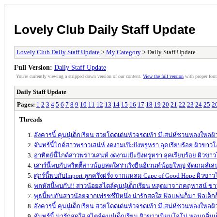
Lovely Club Daily Staff Update
Lovely Club Daily Staff Update
>
My Category
> Daily Staff Update
Full Version:
Daily Staff Update
You're currently viewing a stripped down version of our content.
View the full version
with proper form
Daily Staff Update
Pages:
1
2
3
4
5
6
7
8
9
10
11
12
13
14
15
16
17
18
19
20
21
22
23
24
25
2
Threads
อังคารนี้ คุนนู๋เด็กเรียน สวยโดดเด่นหัวจรดเท้า มีเสน่ห์ชวนหลงใหลผ
จันทร์นี้ไกด์สาวพราวเสน่ห์ งดงามเป๊ะปังหรูหรา ลุคเรียบร้อย ผิวขา
อาทิตย์นี้ไกด์สาวพราวเสน่ห์ งดงามเป๊ะปังหรูหรา ลุคเรียบร้อย ผิวข
เสาร์นี้พบกับพริตตี้สาวน้อยสดใสร่าเริงยืนอีเวนท์น้อยใหญ่ จัดเกมส์เล
ศุกร์นี้พบกับImport ลูกครึ่งฝรั่ง จากแหลม Cape of Good Hope ผิวขาว
พฤหัสนี้พบกับ!! สาวน้อยสไตล์คุนนู๋เด็กเรียน หลุดมาจากคฤหาสน์ 
พุธนี้พบกันสาวน้อยจากเฟรชชี่ปีหนึ่ง น่ารักสดใส ฟิลแฟนก็มา ฟิลเด็ก
อังคารนี้ คุนนู๋เด็กเรียน สวยโดดเด่นหัวจรดเท้า มีเสน่ห์ชวนหลงใหลผ
จันทร์นี้ น่ารักสดใส สไตล์คุนนู๋เด็กเรียน ผิวขาวเนียนโอโม่ หอมกลิ่