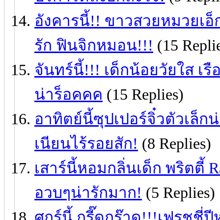
อังคารนี้!! ขาวสวยหมวยเอ็ก
รัก ฟินจิกหมอน!!!
(15 Repli
จันทร์นี้!!! เด็กน้อยวัยใส 
น่าร็อคคค
(15 Replies)
อาทิตย์นี้ซุปเปอร์จิ๋วตัวเล็
เนียนไร้รอยสัก!
(8 Replies)
เสาร์นี้หอมกลิ่นเด็ก พริตตี้
อวบๆน่ารักมาก!
(5 Replies)
ศุกร์นี้ กรี๊ดกร๊าด!!!เฟรชชี่ป