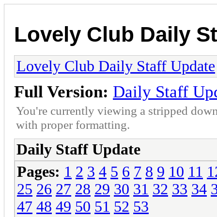
Lovely Club Daily S
Lovely Club Daily Staff Update
Full Version:
Daily Staff Up
You're currently viewing a stripped down
with proper formatting.
Daily Staff Update
Pages:
1
2
3
4
5
6
7
8
9
10
11
1
25
26
27
28
29
30
31
32
33
34
47
48
49
50
51
52
53