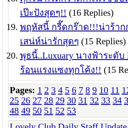
เป๊ะปังสุดๆ!!
(16 Replies)
พฤหัสนี้ กรี๊ดกร๊าด!!!น่าร้า
เสน่ห์น่ารักสุดๆ
(15 Replies)
พุธนี้..Luxuary นางฟ้าระดั
ร้อนแรงแซงทุกโค้ง!!
(15 Re
Pages:
1
2
3
4
5
6
7
8
9
10
11
1
25
26
27
28
29
30
31
32
33
34
48
49
50
51
52
53
Lovely Club Daily Staff Update