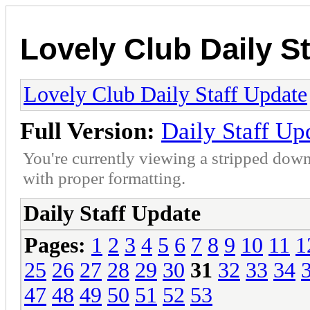
Lovely Club Daily S
Lovely Club Daily Staff Update
Full Version:
Daily Staff Up
You're currently viewing a stripped down
with proper formatting.
Daily Staff Update
Pages:
1
2
3
4
5
6
7
8
9
10
11
1
25
26
27
28
29
30
31
32
33
34
47
48
49
50
51
52
53