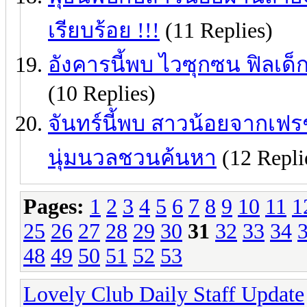
เรียบร้อย !!!
(11 Replies)
อังคารนี้พบ ไวซุกซน ฟิลเด็ก
(10 Replies)
จันทร์นี้พบ สาวน้อยจากเฟรช
นุ่มนวลชวนค้นหา
(12 Repli
Pages:
1
2
3
4
5
6
7
8
9
10
11
1
25
26
27
28
29
30
31
32
33
34
48
49
50
51
52
53
Lovely Club Daily Staff Update