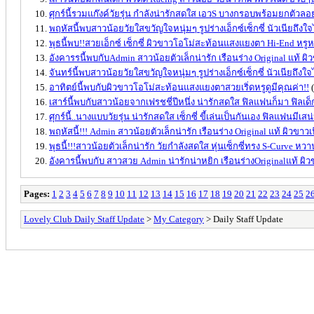
ศุกร์นี้รวมแก๊งค์วัยรุ่น กำลังน่ารักสดใส เอวS บางกรอบพร้อมยกตัวลอ
พฤหัสนี้พบสาวน้อยวัยใสขวัญใจหนุ่มๆ รูปร่างเอ็กซ์เซ็กซี่ นัวเนียถึงใ
พุธนี้พบ!!สวยเอ็กซ์ เซ็กซี่ ผิวขาวโอโม่สะท้อนแสงแยงตา Hi-End หรูหร
อังคารรนี้พบกับAdmin สาวน้อยตัวเล็กน่ารัก เรือนร่าง Original แท้ ผิ
จันทร์นี้พบสาวน้อยวัยใสขวัญใจหนุ่มๆ รูปร่างเอ็กซ์เซ็กซี่ นัวเนียถึงใ
อาทิตย์นี้พบกับผิวขาวโอโม่สะท้อนแสงแยงตาสวยเริ่ดหรูดูมีคุณค่า!!
(
เสาร์นี้พบกับสาวน้อยจากเฟรชชี่ปีหนึ่ง น่ารักสดใส ฟิลแฟนก็มา ฟิลเด็
ศุกร์นี้..นางแบบวัยรุ่น น่ารักสดใส เซ็กซี่ ขี้เล่นเป็นกันเอง ฟิลแฟนมีเสน่ห
พฤหัสนี้!!! Admin สาวน้อยตัวเล็กน่ารัก เรือนร่าง Original แท้ ผิวขาวเน
พุธนี้!!!สาวน้อยตัวเล็กน่ารัก วัยกำลังสดใส หุ่นเซ็กซี่ทรง S-Curve หว
อังคารนี้พบกับ สาวสวย Admin น่ารักน่าหยิก เรือนร่างOriginalแท้ ผิว
Pages:
1
2
3
4
5
6
7
8
9
10
11
12
13
14
15
16
17
18
19
20
21
22
23
24
25
2
Lovely Club Daily Staff Update
>
My Category
> Daily Staff Update