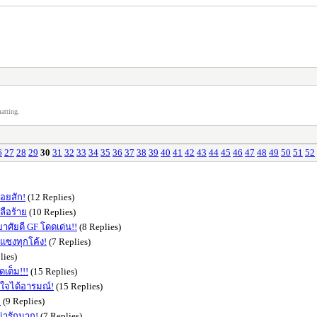
atting.
6
27
28
29
30
31
32
33
34
35
36
37
38
39
40
41
42
43
44
45
46
47
48
49
50
51
52
รอยสัก!
(12 Replies)
ลือร้าย
(10 Replies)
ศัยดี GF โดดเด่น!!
(8 Replies)
งแซงทุกโค้ง!
(7 Replies)
lies)
ดเต็ม!!!
(15 Replies)
ึงใจได้อารมณ์!
(15 Replies)
!
(9 Replies)
น่ารักมาก!
(7 Replies)