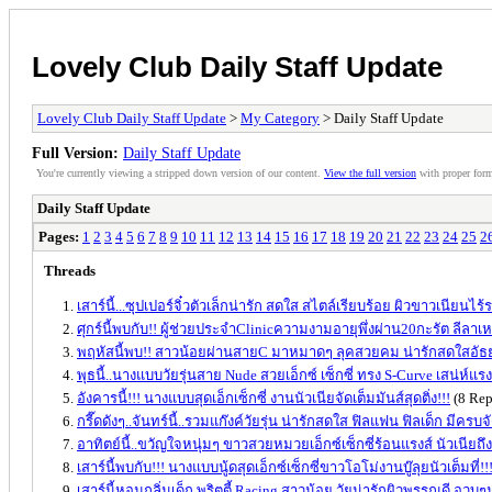
Lovely Club Daily Staff Update
Lovely Club Daily Staff Update
>
My Category
> Daily Staff Update
Full Version:
Daily Staff Update
You're currently viewing a stripped down version of our content.
View the full version
with proper form
Daily Staff Update
Pages:
1
2
3
4
5
6
7
8
9
10
11
12
13
14
15
16
17
18
19
20
21
22
23
24
25
2
Threads
เสาร์นี้...ซุปเปอร์จิ๋วตัวเล็กน่ารัก สดใส สไตล์เรียบร้อย ผิวขาวเนียนไร้
ศุกร์นี้พบกับ!! ผู้ช่วยประจำClinicความงามอายุพึ่งผ่าน20กะรัต ลีลาเห
พฤหัสนี้พบ!! สาวน้อยผ่านสายC มาหมาดๆ ลุคสวยคม น่ารักสดใสอัธยา
พุธนี้..นางแบบวัยรุ่นสาย Nude สวยเอ็กซ์ เซ็กซี่ ทรง S-Curve เสน่ห์แร
อังคารนี้!!! นางแบบสุดเอ็กเซ็กซี่ งานนัวเนียจัดเต็มมันส์สุดติ่ง!!!
(8 Rep
กรี๊ดดังๆ..จันทร์นี้..รวมแก๊งค์วัยรุ่น น่ารักสดใส ฟิลแฟน ฟิลเด็ก มีครบจั
อาทิตย์นี้..ขวัญใจหนุ่มๆ ขาวสวยหมวยเอ็กซ์เซ็กซี่ร้อนแรงส์ นัวเนียถ
เสาร์นี้พบกับ!!! นางแบบนู้ดสุดเอ็กซ์เซ็กซี่ขาวโอโม่งานบู๊ลุยนัวเต็มที่!!
เสาร์นี้หอมกลิ่นเด็ก พริตตี้ Racing สาวน้อย วัยน่ารักผิวพรรณดี อวบๆ