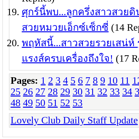
ศุกร์นี้พบ...ลูกครึ่งสาวสว
สวยหมวยเอ็กซ์เซ็กซี่
(14 Rep
พฤหัสนี้...สาวสวยรวยเสน่ห์
แรงส์ครบเครื่องถึงใจ!
(17 Re
Pages:
1
2
3
4
5
6
7
8
9
10
11
1
25
26
27
28
29
30
31
32
33
34
48
49
50
51
52
53
Lovely Club Daily Staff Update