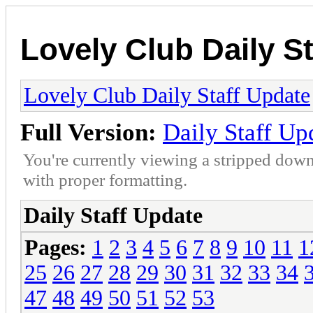
Lovely Club Daily S
Lovely Club Daily Staff Update
Full Version:
Daily Staff Up
You're currently viewing a stripped down
with proper formatting.
Daily Staff Update
Pages:
1
2
3
4
5
6
7
8
9
10
11
1
25
26
27
28
29
30
31
32
33
34
47
48
49
50
51
52
53