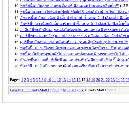
พฤหัสนี้พบกับลุคหวานคมมีเสน่ห์ ฟิลแฟนพร้อมหอมกลิ่นเด็ก!!!
(15 R
พุธนี้พบนางแบบวัยรุ่นสายNude Model & แก๊งค์สาวน้อย วัยกำลังซน งู๊
อังคารนี้พบกับสาวน้อยตัวเล็กน่าร้ากกน่าร็อคคค วัยกำลังสดใส ฟิลเด็
จันทร์นี้!!!สาวน้อยตัวเล็กน่าร้ากกน่าร็อคคค วัยกำลังสดใส ฟิลเด็กเป
อาทิตย์นี้พบกับอินฟลูฯคนดังในSocialยอดฟอลทะลุ ผิวพรรณขาวโอโม่
เสาร์นี้พบนางแบบวัยรุ่นสายNude Model & แก๊งค์สาวน้อย วัยกำลังซน ง
ศุกร์นี้พบกับสาวสวยงามมีเสน่ห์ Luxury ลุคดีดูมีระดับ รูปร่างงดงาม!!!
พฤหัสนี้...สายCปีแรกสลัดชุดGownแอบซุกซน ใสๆสั่นๆ น่ารักนุ่มนวลอั
พุธนี้พบกับอินฟลูฯคนดังในSocialยอดฟอลทะลุ ผิวพรรณขาวโอโม่!!!
อังคารนี้พบสวยเอ็กซ์เซ็กซี่ สุดแสนประทับใจ ลีลาเหลือร้าย ขี้เล่นทะเ
จันทร์นี้...น่ารักม๊ากกกกกก เด็กน้อยลุคเรียบร้อย เรือนร่างฟ้าประทา
Pages:
1
2
3
4
5
6
7
8
9
10
11
12
13
14
15
16
17
18
19
20
21
22
23
24
25
2
Lovely Club Daily Staff Update
>
My Category
> Daily Staff Update