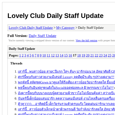
Lovely Club Daily Staff Update
Lovely Club Daily Staff Update
>
My Category
> Daily Staff Update
Full Version:
Daily Staff Update
You're currently viewing a stripped down version of our content.
View the full version
with proper form
Daily Staff Update
Pages:
1
2
3
4
5
6
7
8
9
10
11
12
13
14
15
16
17
18
19
20
21
22
23
24
25
2
Threads
เสาร์นี้...พบสาวน้อย สายCปีแรก ใสๆ สั่นๆ น่ารักนุ่มนวล อัทยาศัยดี G
ศุกร์นี้พบกับสาวสวยงามมีเสน่ห์ Luxury ลุคดีดูมีระดับ รูปร่างงดงาม!!!
พฤหัสนี้ สลัดชุดGown มาดูแลให้ถึงเตียง สาวน้อยวัยน่ารักสดใส ยิ้มแย้ม
พุธนี้พบกับอินฟลูฯคนดังในSocialยอดฟอลทะลุ ผิวพรรณขาวโอโม่!!!
อังคารนี้พบกับบนางแบบนู้ดสวยงามผิวขาวโอโม่เนียนคุ้มค่า สว่างเป๊ะ เ
จันทร์นี้เด็กน้อยแสนน่ารัก ลุคหวานคมมีเสน่ห์ งานไหลลื่นครบเครื่อง
ตู้วหูวววว.....อาทิตย์นี้ เด็กวัยรุ่นรวมตัวครบแก๊ง โดดเด่นน่ารักมากเ
เสาร์นี้...สาวน้อยตัวเล็กหน้าตาผิวพรรณดี วัยกำลังน่ารักสดใส อัทยาศั
ศุกร์นี้พบกับสาวสวยงามมีเสน่ห์ Luxury ลุคดีดูมีระดับ รูปร่างงดงาม!!!