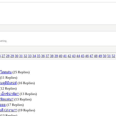
atting.
6
27
28
29
30
31
32
33
34
35
36
37
38
39
40
41
42
43
44
45
46
47
48
49
50
51
52
Fโดดเด่น
(25 Replies)
(11 Replies)
ดูดีมีเสน่ห์
(16 Replies)
(12 Replies)
อ็กซ์น่าฟัด!!
(13 Replies)
 ฟิลแฟน!!
(13 Replies)
ลยยยย
(17 Replies)
ยดี GFงาม!!!
(19 Replies)
(13 Replies)