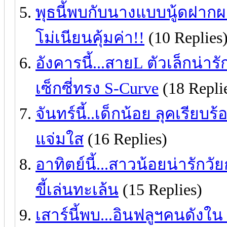
พุธนี้พบกับนางแบบนู้ดฝ
โม่เนียนคุ้มค่า!!
(10 Replies
อังคารนี้...สายL ตัวเล็กน่าร
เซ็กซี่ทรง S-Curve
(18 Repli
จันทร์นี้..เด็กน้อย ลุคเรีย
แจ่มใส
(16 Replies)
อาทิตย์นี้...สาวน้อยน่ารักว
ขี้เล่นทะเล้น
(15 Replies)
เสาร์นี้พบ...อินฟลูฯคนดังใน S