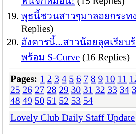
ฟินจิกหมอน!
(15 Replies)
พุธนี้ชวนสาวๆมาลอยกระทง.
Replies)
อังคารนี้...สาวน้อยลุคเรียบ
พร้อม S-Curve
(16 Replies)
Pages:
1
2
3
4
5
6
7
8
9
10
11
1
25
26
27
28
29
30
31
32
33
34
48
49
50
51
52
53
54
Lovely Club Daily Staff Update