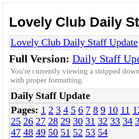
Lovely Club Daily S
Lovely Club Daily Staff Update
Full Version:
Daily Staff Up
You're currently viewing a stripped down
with proper formatting.
Daily Staff Update
Pages:
1
2
3
4
5
6
7
8
9
10
11
1
25
26
27
28
29
30
31
32
33
34
47
48
49
50
51
52
53
54