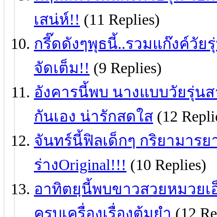
เสน่ห์!!
(11 Replies)
กรี๊ดดังๆพุธนี้..รวมแก๊งค์วั
จัดเต็ม!!
(9 Replies)
อังคารนี้พบ นางแบบวัยรุ่นสา
กันเอง น่ารักสดใส
(12 Repli
จันทร์นี้ฟิลเด็กๆ กริยามารย
ร่างOriginal!!!
(10 Replies)
อาทิตยฺนี้พบขาวสวยหมวยเอ็ก
ครบเครื่องเรื่องต้มยำ
(12 Re