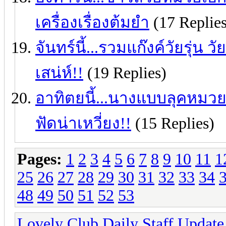
เครื่องเรื่องต้มยำ
(17 Replies
จันทร์นี้...รวมแก๊งค์วัยรุ่น วั
เสน่ห์!!
(19 Replies)
อาทิตยนี้...นางแบบลุคหมวยตั
ฟัดน่าเหวี่ยง!!
(15 Replies)
Pages:
1
2
3
4
5
6
7
8
9
10
11
1
25
26
27
28
29
30
31
32
33
34
48
49
50
51
52
53
Lovely Club Daily Staff Update