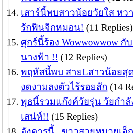
เสาร์นี้พบสาวน้อยวัยใส หวานคม
รักฟินจิกหมอน!
(11 Replies)
ศุกร์นี้ร้อง Wowwowwow กับ
นางฟ้า !!
(12 Replies)
พฤหัสนี้พบ สายLสาวน้อยสุ
งดงามลงตัวไร้รอยสัก
(14 Re
พุธนี้รวมแก๊งค์วัยรุ่น วัยกำลั
เสน่ห์!!
(15 Replies)
อังคารนี้...ขาวสวยหมวยเอ็กซ