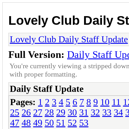
Lovely Club Daily S
Lovely Club Daily Staff Update
Full Version:
Daily Staff Up
You're currently viewing a stripped down
with proper formatting.
Daily Staff Update
Pages:
1
2
3
4
5
6
7
8
9
10
11
1
25
26
27
28
29
30
31
32
33
34
47
48
49
50
51
52
53