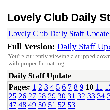
Lovely Club Daily S
Lovely Club Daily Staff Update
Full Version:
Daily Staff Up
You're currently viewing a stripped down
with proper formatting.
Daily Staff Update
Pages:
1
2
3
4
5
6
7
8
9
10
11
1
25
26
27
28
29
30
31
32
33
34
47
48
49
50
51
52
53