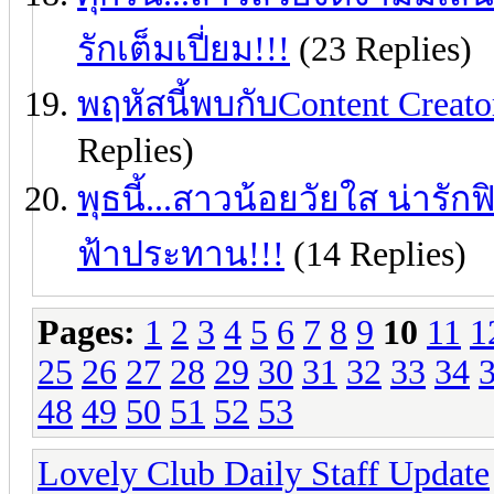
รักเต็มเปี่ยม!!!
(23 Replies)
พฤหัสนี้พบกับContent Creat
Replies)
พุธนี้...สาวน้อยวัยใส น่ารักฟ
ฟ้าประทาน!!!
(14 Replies)
Pages:
1
2
3
4
5
6
7
8
9
10
11
1
25
26
27
28
29
30
31
32
33
34
48
49
50
51
52
53
Lovely Club Daily Staff Update